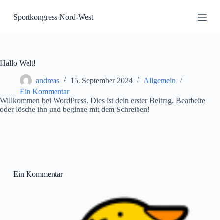
Z
Sportkongress Nord-West
u
m
I
n
h
a
Hallo Welt!
l
t
andreas
15. September 2024
Allgemein
s
Ein Kommentar
p
Willkommen bei WordPress. Dies ist dein erster Beitrag. Bearbeite
r
oder lösche ihn und beginne mit dem Schreiben!
i
n
g
e
n
Ein Kommentar